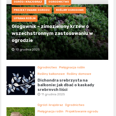
OGRÓD I KRAJOBRAZ
OGRODNICTWO
PROJEKTOWANIE OGRODU
ROŚLINY OGRODOWE
UPRAWA ROŚLIN
Głogownik – zimozielony krzew o
wszechstronnym zastosowaniu w
ogrodzie
13 grudnia 2025
Ogrodnictwo
Pielęgnacja roślin
Rośliny balkonowe
Rośliny domowe
Dichondra srebrzysta na
balkonie: jak dbać o kaskady
srebrnych liści
11 grudnia 2025
Ogród i krajobraz
Ogrodnictwo
Pielęgnacja roślin
Projektowanie ogrodu