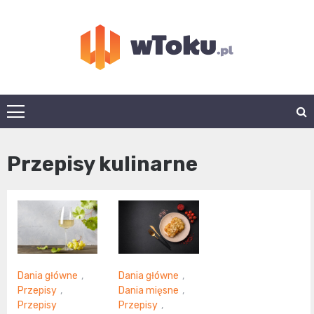
Skip
to
content
wtoku.pl
Przepisy kulinarne
Dania główne
,
Dania główne
,
Przepisy
,
Dania mięsne
,
Przepisy
Przepisy
,