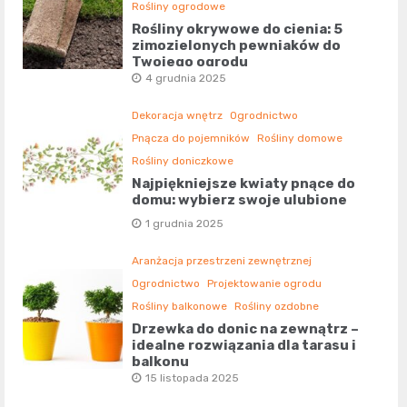
Rośliny ogrodowe
Rośliny okrywowe do cienia: 5
zimozielonych pewniaków do
Twojego ogrodu
4 grudnia 2025
Dekoracja wnętrz
Ogrodnictwo
Pnącza do pojemników
Rośliny domowe
Rośliny doniczkowe
Najpiękniejsze kwiaty pnące do
domu: wybierz swoje ulubione
1 grudnia 2025
Aranżacja przestrzeni zewnętrznej
Ogrodnictwo
Projektowanie ogrodu
Rośliny balkonowe
Rośliny ozdobne
Drzewka do donic na zewnątrz –
idealne rozwiązania dla tarasu i
balkonu
15 listopada 2025