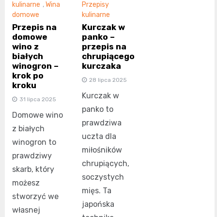
kulinarne
,
Wina
Przepisy
domowe
kulinarne
Przepis na
Kurczak w
domowe
panko –
wino z
przepis na
białych
chrupiącego
winogron –
kurczaka
krok po
28 lipca 2025
kroku
Kurczak w
31 lipca 2025
panko to
Domowe wino
prawdziwa
z białych
uczta dla
winogron to
miłośników
prawdziwy
chrupiących,
skarb, który
soczystych
możesz
mięs. Ta
stworzyć we
japońska
własnej