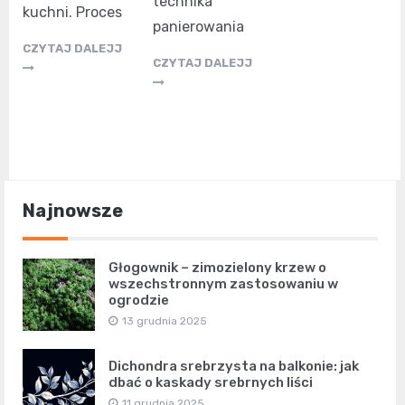
technika
kuchni. Proces
panierowania
CZYTAJ DALEJJ
CZYTAJ DALEJJ
Najnowsze
Głogownik – zimozielony krzew o
wszechstronnym zastosowaniu w
ogrodzie
13 grudnia 2025
Dichondra srebrzysta na balkonie: jak
dbać o kaskady srebrnych liści
11 grudnia 2025