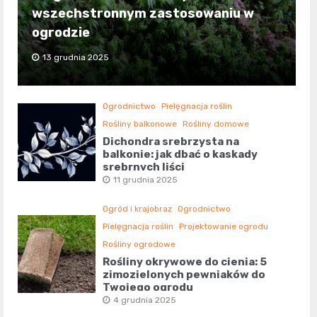
wszechstronnym zastosowaniu w
ogrodzie
13 grudnia 2025
Ogrodnictwo
Pielęgnacja roślin
Rośliny balkonowe
Rośliny domowe
Dichondra srebrzysta na
balkonie: jak dbać o kaskady
srebrnych liści
11 grudnia 2025
Ogród i krajobraz
Ogrodnictwo
Pielęgnacja roślin
Projektowanie ogrodu
Rośliny ogrodowe
Rośliny okrywowe do cienia: 5
zimozielonych pewniaków do
Twojego ogrodu
4 grudnia 2025