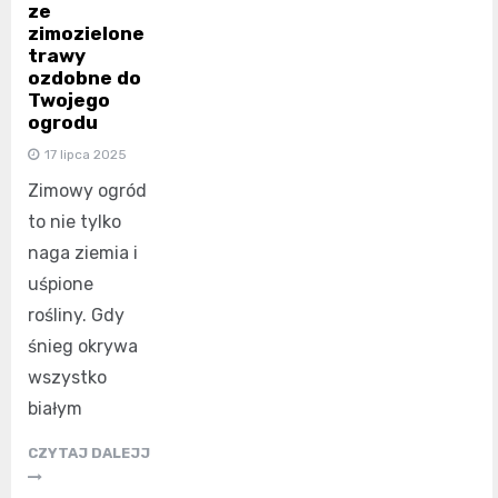
ze
zimozielone
trawy
ozdobne do
Twojego
ogrodu
17 lipca 2025
Zimowy ogród
to nie tylko
naga ziemia i
uśpione
rośliny. Gdy
śnieg okrywa
wszystko
białym
CZYTAJ DALEJJ