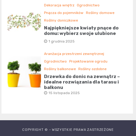
Dekoracja wnętrz
Ogrodnictwo
Pnącza do pojemników
Rośliny domowe
Rośliny doniczkowe
Najpiękniejsze kwiaty pnące do
domu: wybierz swoje ulubione
1 grudnia 2025
Aranżacja przestrzeni zewnętrznej
Ogrodnictwo
Projektowanie ogrodu
Rośliny balkonowe
Rośliny ozdobne
Drzewka do donic na zewnątrz –
idealne rozwiązania dla tarasu i
balkonu
15 listopada 2025
COPYRIGHT © - WSZYSTKIE PRAWA ZASTRZEŻONE