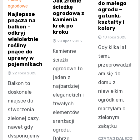
Jak zrobić
do małego
ogrodowe
ścieżkę
ogrodu –
ogrodową z
Najlepsze
gatunki,
kamienia
pnącza na
kształty i
krok po
balkon –
kolory
kroku
odkryj
18 lipca 2025
wieloletnie
20 lipca 2025
rośliny
Gdy kilka lat
Kamienne
pnące do
temu
uprawy w
ścieżki
pojemnikach
przeprowadził
ogrodowe to
am się do
22 lipca 2025
jeden z
domu z
Balkon to
najbardziej
niewielkim
doskonałe
eleganckich i
ogródkiem,
miejsce do
trwałych
marzyłam o
stworzenia
elementów
zielonym
zielonej oazy,
aranżacji
zakątku
nawet gdy
ogrodu.
dysponujemy
Dobrze
CZYTAJ DALEJJ