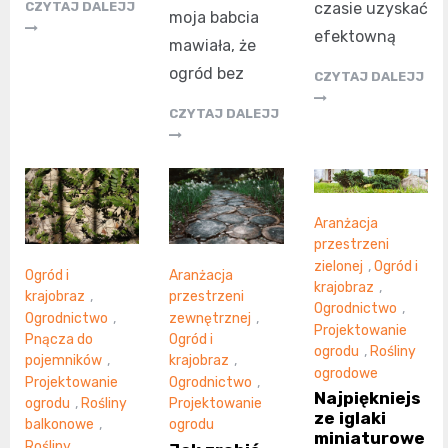
czasie uzyskać
CZYTAJ DALEJJ
moja babcia
efektowną
mawiała, że
ogród bez
CZYTAJ DALEJJ
CZYTAJ DALEJJ
Aranżacja
przestrzeni
zielonej
,
Ogród i
Ogród i
Aranżacja
krajobraz
,
krajobraz
,
przestrzeni
Ogrodnictwo
,
Ogrodnictwo
,
zewnętrznej
,
Projektowanie
Pnącza do
Ogród i
ogrodu
,
Rośliny
pojemników
,
krajobraz
,
ogrodowe
Projektowanie
Ogrodnictwo
,
Najpiękniejs
ogrodu
,
Rośliny
Projektowanie
ze iglaki
balkonowe
,
ogrodu
miniaturowe
Rośliny