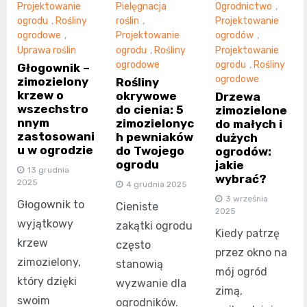
Projektowanie
Pielęgnacja
Ogrodnictwo
,
ogrodu
,
Rośliny
roślin
,
Projektowanie
ogrodowe
,
Projektowanie
ogrodów
,
Uprawa roślin
ogrodu
,
Rośliny
Projektowanie
ogrodowe
ogrodu
,
Rośliny
Głogownik –
ogrodowe
zimozielony
Rośliny
krzew o
okrywowe
Drzewa
wszechstro
do cienia: 5
zimozielone
nnym
zimozielonyc
do małych i
zastosowani
h pewniaków
dużych
u w ogrodzie
do Twojego
ogrodów:
ogrodu
jakie
13 grudnia
wybrać?
2025
4 grudnia 2025
3 września
Głogownik to
Cieniste
2025
wyjątkowy
zakątki ogrodu
Kiedy patrzę
krzew
często
przez okno na
zimozielony,
stanowią
mój ogród
który dzięki
wyzwanie dla
zimą,
swoim
ogrodników.