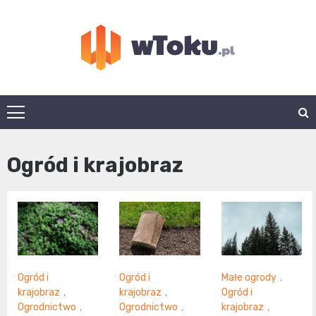
Skip
to
content
wtoku.pl
Ogród i krajobraz
Ogród i
Ogród i
Małe ogrody
,
krajobraz
,
krajobraz
,
Ogród i
Ogrodnictwo
,
Ogrodnictwo
,
krajobraz
,