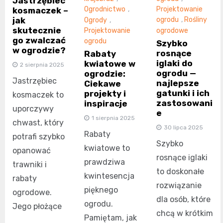
Jastrzębiec
Ogrodnictwo
,
Projektowanie
kosmaczek –
jak
Ogrody
,
ogrodu
,
Rośliny
skutecznie
Projektowanie
ogrodowe
go zwalczać
ogrodu
Szybko
w ogrodzie?
rosnące
Rabaty
iglaki do
kwiatowe w
2 sierpnia 2025
ogrodu —
ogrodzie:
Jastrzębiec
najlepsze
Ciekawe
gatunki i ich
projekty i
kosmaczek to
zastosowani
inspiracje
uporczywy
e
1 sierpnia 2025
chwast, który
30 lipca 2025
Rabaty
potrafi szybko
Szybko
kwiatowe to
opanować
rosnące iglaki
prawdziwa
trawniki i
to doskonałe
kwintesencja
rabaty
rozwiązanie
pięknego
ogrodowe.
dla osób, które
ogrodu.
Jego płożące
chcą w krótkim
Pamiętam, jak