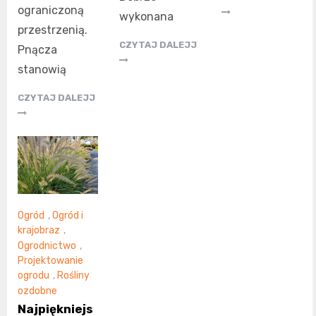
ograniczoną
wykonana
przestrzenią.
CZYTAJ DALEJJ
Pnącza
stanowią
CZYTAJ DALEJJ
Ogród
,
Ogród i
krajobraz
,
Ogrodnictwo
,
Projektowanie
ogrodu
,
Rośliny
ozdobne
Najpiękniejs