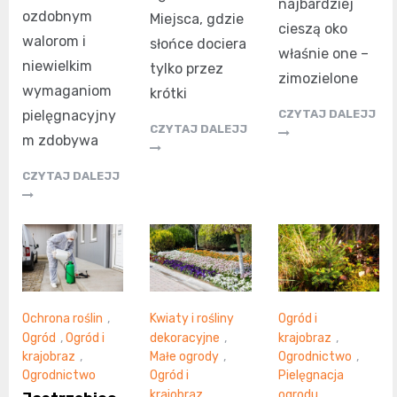
najbardziej
ozdobnym
Miejsca, gdzie
cieszą oko
walorom i
słońce dociera
właśnie one –
niewielkim
tylko przez
zimozielone
wymaganiom
krótki
pielęgnacyjny
CZYTAJ DALEJJ
CZYTAJ DALEJJ
m zdobywa
CZYTAJ DALEJJ
Ochrona roślin
,
Kwiaty i rośliny
Ogród i
Ogród
,
Ogród i
dekoracyjne
,
krajobraz
,
krajobraz
,
Małe ogrody
,
Ogrodnictwo
,
Ogrodnictwo
Ogród i
Pielęgnacja
krajobraz
,
ogrodu
,