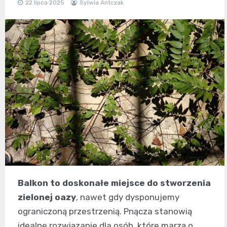
22 lipca 2025
Sylwia Antczak
Balkon to doskonałe miejsce do stworzenia
zielonej oazy
, nawet gdy dysponujemy
ograniczoną przestrzenią. Pnącza stanowią
idealne rozwiązanie dla osób, które marzą o