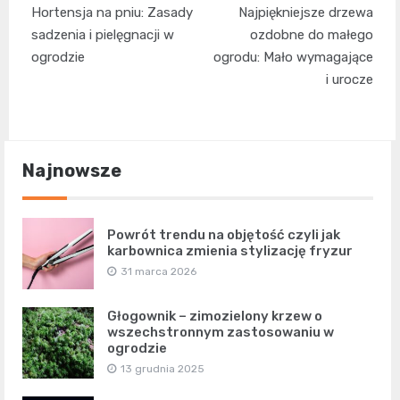
Hortensja na pniu: Zasady
Najpiękniejsze drzewa
wpisu
sadzenia i pielęgnacji w
ozdobne do małego
ogrodzie
ogrodu: Mało wymagające
i urocze
Najnowsze
Powrót trendu na objętość czyli jak
karbownica zmienia stylizację fryzur
31 marca 2026
Głogownik – zimozielony krzew o
wszechstronnym zastosowaniu w
ogrodzie
13 grudnia 2025