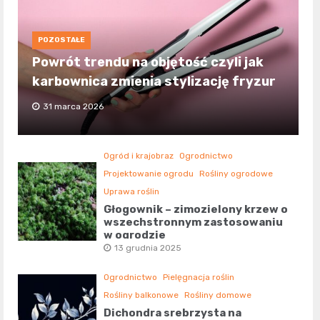
POZOSTAŁE
Powrót trendu na objętość czyli jak
karbownica zmienia stylizację fryzur
31 marca 2026
Ogród i krajobraz
Ogrodnictwo
Projektowanie ogrodu
Rośliny ogrodowe
Uprawa roślin
Głogownik – zimozielony krzew o
wszechstronnym zastosowaniu
w ogrodzie
13 grudnia 2025
Ogrodnictwo
Pielęgnacja roślin
Rośliny balkonowe
Rośliny domowe
Dichondra srebrzysta na