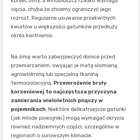
koniec zimy, a winobluszcz rzadko wymaga
cięcia, chyba że chcemy ograniczyć jego
rozrost. Regularne usuwanie przekwitłych
kwiatów u większości gatunków przedłuży
okres kwitnienia.
Na zimę warto zabezpieczyć donice przed
przemarzaniem, owijając je matą słomianą,
agrowłókniną lub specjalną tkaniną
termoizolacyjną.
Przemrożenie bryły
korzeniowej to najczęstsza przyczyna
zamierania wieloletnich pnączy w
pojemnikach
. Niektóre delikatniejsze gatunki
(jak młode powojniki) mogą wymagać okrycia
również nadziemnych części, szczególnie w
regionach o surowszym klimacie.