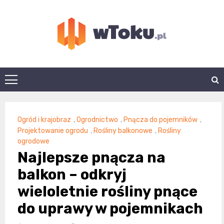
Skip
to
content
wtoku.pl
Ogród i krajobraz
,
Ogrodnictwo
,
Pnącza do pojemników
,
Projektowanie ogrodu
,
Rośliny balkonowe
,
Rośliny
ogrodowe
Najlepsze pnącza na
balkon – odkryj
wieloletnie rośliny pnące
do uprawy w pojemnikach