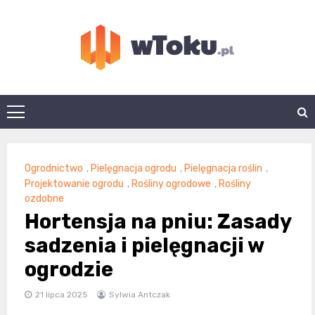
Skip
to
content
wtoku.pl
Ogrodnictwo
,
Pielęgnacja ogrodu
,
Pielęgnacja roślin
,
Projektowanie ogrodu
,
Rośliny ogrodowe
,
Rośliny
ozdobne
Hortensja na pniu: Zasady
sadzenia i pielęgnacji w
ogrodzie
21 lipca 2025
Sylwia Antczak