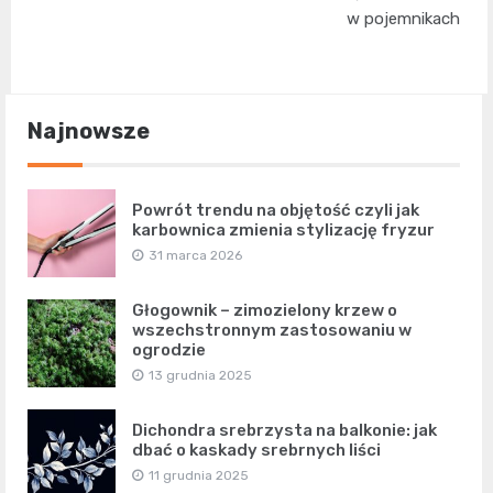
w pojemnikach
Najnowsze
Powrót trendu na objętość czyli jak
karbownica zmienia stylizację fryzur
31 marca 2026
Głogownik – zimozielony krzew o
wszechstronnym zastosowaniu w
ogrodzie
13 grudnia 2025
Dichondra srebrzysta na balkonie: jak
dbać o kaskady srebrnych liści
11 grudnia 2025