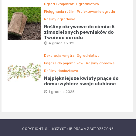
Ogród i krajobraz
Ogrodnictwo
Pielęgnacja roślin
Projektowanie ogrodu
Rośliny ogrodowe
Rośliny okrywowe do cienia: 5
zimozielonych pewniaków do
Twojego ogrodu
4 grudnia 2025
Dekoracja wnętrz
Ogrodnictwo
Pnącza do pojemników
Rośliny domowe
Rośliny doniczkowe
Najpiękniejsze kwiaty pnące do
domu: wybierz swoje ulubione
1 grudnia 2025
COPYRIGHT © - WSZYSTKIE PRAWA ZASTRZEŻONE