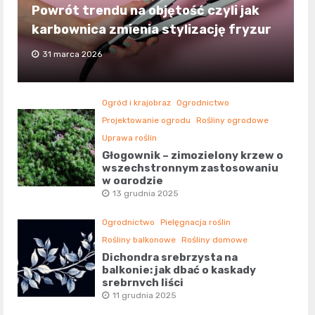
Powrót trendu na objętość czyli jak
karbownica zmienia stylizację fryzur
31 marca 2026
Ogród i krajobraz
Ogrodnictwo
Projektowanie ogrodu
Rośliny ogrodowe
Uprawa roślin
Głogownik – zimozielony krzew o
wszechstronnym zastosowaniu
w ogrodzie
13 grudnia 2025
Ogrodnictwo
Pielęgnacja roślin
Rośliny balkonowe
Rośliny domowe
Dichondra srebrzysta na
balkonie: jak dbać o kaskady
srebrnych liści
11 grudnia 2025