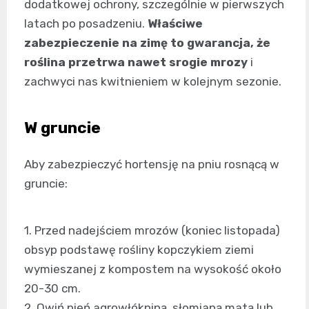
dodatkowej ochrony, szczególnie w pierwszych
latach po posadzeniu.
Właściwe
zabezpieczenie na zimę to gwarancja, że
roślina przetrwa nawet srogie mrozy
i
zachwyci nas kwitnieniem w kolejnym sezonie.
W gruncie
Aby zabezpieczyć hortensję na pniu rosnącą w
gruncie:
1. Przed nadejściem mrozów (koniec listopada)
obsyp podstawę rośliny kopczykiem ziemi
wymieszanej z kompostem na wysokość około
20-30 cm.
2. Owiń pień agrowłókniną, słomianą matą lub