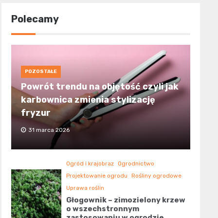
Polecamy
POZOSTAŁE
Powrót trendu na objętość czyli jak
karbownica zmienia stylizację
fryzur
31 marca 2026
Ogród i krajobraz
Ogrodnictwo
Projektowanie ogrodu
Rośliny ogrodowe
Uprawa roślin
Głogownik – zimozielony krzew
o wszechstronnym
zastosowaniu w ogrodzie