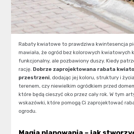
Rabaty kwiatowe to prawdziwa kwintesencja pi
mawiała, że ogród bez kolorowych kwiatowych k
funkcjonalny, ale pozbawiony duszy. Kiedy patrz
rację.
Dobrze zaprojektowana rabata kwiatow
przestrzeni
, dodając jej koloru, struktury i ży
terenem, czy niewielkim ogródkiem przed dome
które będą cieszyć oko przez cały rok. W tym art
wskazówki, które pomogą Ci zaprojektować rab
ogrodu.
Magia planowania – jak stworzy