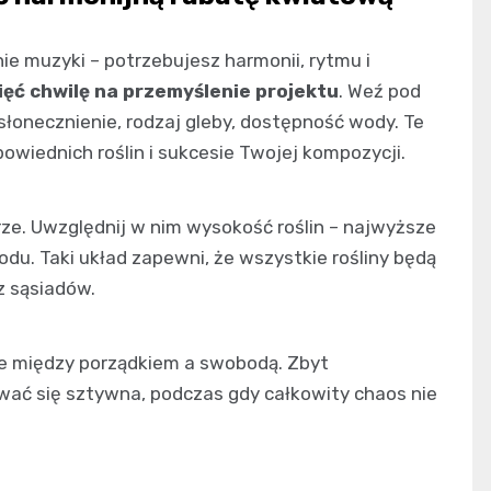
e muzyki – potrzebujesz harmonii, rytmu i
ięć chwilę na przemyślenie projektu
. Weź pod
łonecznienie, rodzaj gleby, dostępność wody. Te
owiednich roślin i sukcesie Twojej kompozycji.
rze. Uwzględnij w nim wysokość roślin – najwyższe
zodu. Taki układ zapewni, że wszystkie rośliny będą
z sąsiadów.
e między porządkiem a swobodą. Zbyt
ć się sztywna, podczas gdy całkowity chaos nie