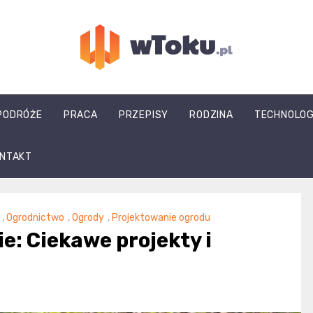
wtoku.pl
PODRÓŻE
PRACA
PRZEPISY
RODZINA
TECHNOLOG
NTAKT
,
Ogrodnictwo
,
Ogrody
,
Projektowanie ogrodu
e: Ciekawe projekty i