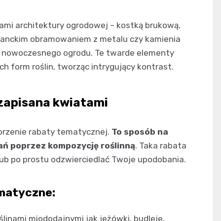
ami architektury ogrodowej – kostką brukową,
ganckim obramowaniem z metalu czy kamienia
bą nowoczesnego ogrodu. Te twarde elementy
h form roślin, tworząc intrygujący kontrast.
zapisana kwiatami
orzenie rabaty tematycznej.
To sposób na
ań poprzez kompozycję roślinną
. Taka rabata
ub po prostu odzwierciedlać Twoje upodobania.
ematyczne:
ślinami miododajnymi jak jeżówki, budleje,