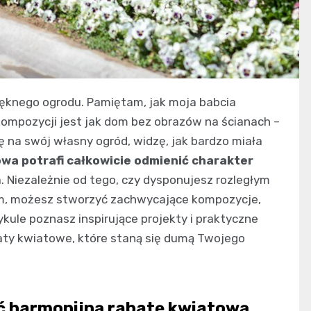
ęknego ogrodu. Pamiętam, jak moja babcia
ompozycji jest jak dom bez obrazów na ścianach –
ę na swój własny ogród, widzę, jak bardzo miała
a potrafi całkowicie odmienić charakter
cia. Niezależnie od tego, czy dysponujesz rozległym
m, możesz stworzyć zachwycające kompozycje,
ykule poznasz inspirujące projekty i praktyczne
aty kwiatowe, które staną się dumą Twojego
ć harmonijną rabatę kwiatową