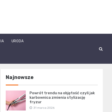
IA
URODA
Najnowsze
Powrót trendu na objętość czyli jak
karbownica zmienia stylizację
fryzur
31 marca 2026