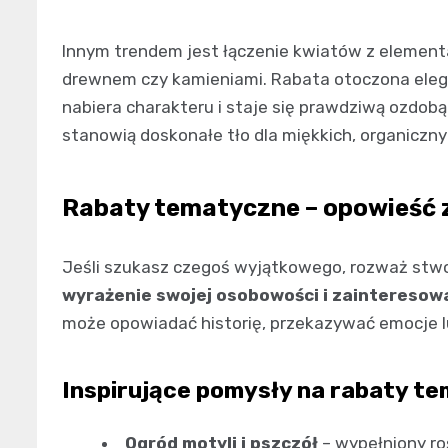
Innym trendem jest łączenie kwiatów z element
drewnem czy kamieniami. Rabata otoczona ele
nabiera charakteru i staje się prawdziwą ozdo
stanowią doskonałe tło dla miękkich, organicznyc
Rabaty tematyczne – opowieść 
Jeśli szukasz czegoś wyjątkowego, rozważ stw
wyrażenie swojej osobowości i zainteresow
może opowiadać historię, przekazywać emocje l
Inspirujące pomysły na rabaty t
Ogród motyli i pszczół
– wypełniony ro