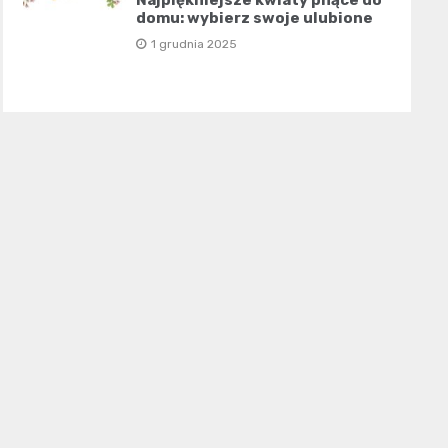
Najpiękniejsze kwiaty pnące do
domu: wybierz swoje ulubione
1 grudnia 2025