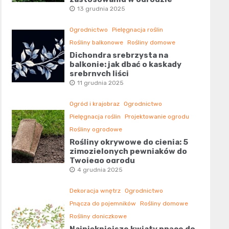
13 grudnia 2025
Ogrodnictwo
Pielęgnacja roślin
Rośliny balkonowe
Rośliny domowe
Dichondra srebrzysta na
balkonie: jak dbać o kaskady
srebrnych liści
11 grudnia 2025
Ogród i krajobraz
Ogrodnictwo
Pielęgnacja roślin
Projektowanie ogrodu
Rośliny ogrodowe
Rośliny okrywowe do cienia: 5
zimozielonych pewniaków do
Twojego ogrodu
4 grudnia 2025
Dekoracja wnętrz
Ogrodnictwo
Pnącza do pojemników
Rośliny domowe
Rośliny doniczkowe