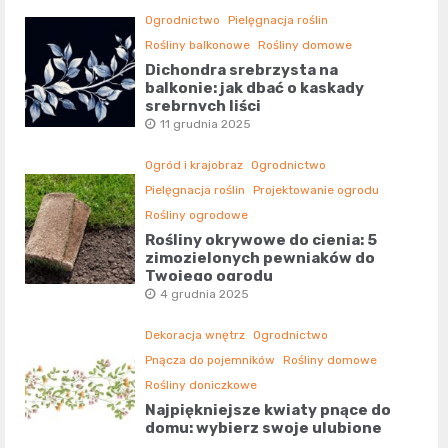
Ogrodnictwo
Pielęgnacja roślin
Rośliny balkonowe
Rośliny domowe
Dichondra srebrzysta na
balkonie: jak dbać o kaskady
srebrnych liści
11 grudnia 2025
Ogród i krajobraz
Ogrodnictwo
Pielęgnacja roślin
Projektowanie ogrodu
Rośliny ogrodowe
Rośliny okrywowe do cienia: 5
zimozielonych pewniaków do
Twojego ogrodu
4 grudnia 2025
Dekoracja wnętrz
Ogrodnictwo
Pnącza do pojemników
Rośliny domowe
Rośliny doniczkowe
Najpiękniejsze kwiaty pnące do
domu: wybierz swoje ulubione