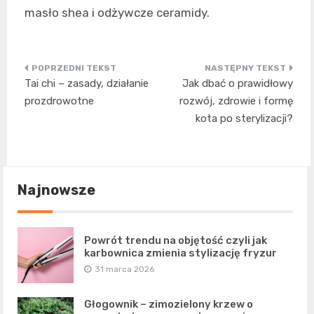
masło shea i odżywcze ceramidy.
Nawigacja
Tai chi – zasady, działanie
Jak dbać o prawidłowy
wpisu
prozdrowotne
rozwój, zdrowie i formę
kota po sterylizacji?
Najnowsze
Powrót trendu na objętość czyli jak
karbownica zmienia stylizację fryzur
31 marca 2026
Głogownik – zimozielony krzew o