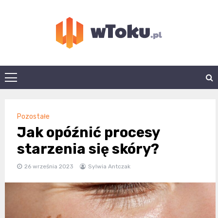
Skip
to
content
wtoku.pl
Pozostałe
Jak opóźnić procesy
starzenia się skóry?
26 września 2023
Sylwia Antczak