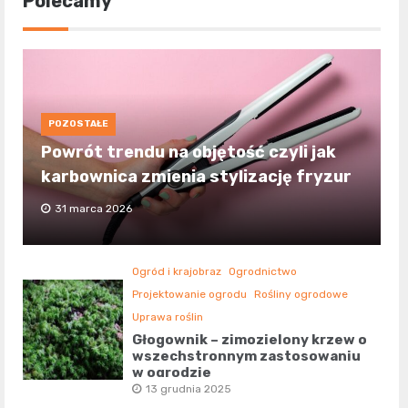
Polecamy
POZOSTAŁE
Powrót trendu na objętość czyli jak
karbownica zmienia stylizację fryzur
31 marca 2026
Ogród i krajobraz
Ogrodnictwo
Projektowanie ogrodu
Rośliny ogrodowe
Uprawa roślin
Głogownik – zimozielony krzew o
wszechstronnym zastosowaniu
w ogrodzie
13 grudnia 2025